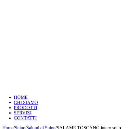
HOME
CHI SIAMO
PRODOTTI
SERVIZI
CONTATTI
Home
/
Suino
/
Salumi di Suino
/
SALAME TOSCANO intero sotto