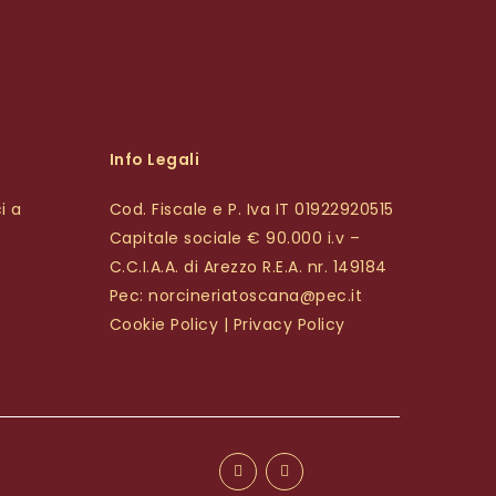
Info Legali
i a
Cod. Fiscale e P. Iva IT 01922920515
Capitale sociale € 90.000 i.v –
C.C.I.A.A. di Arezzo R.E.A. nr. 149184
Pec:
norcineriatoscana@pec.it
Cookie Policy
|
Privacy Policy