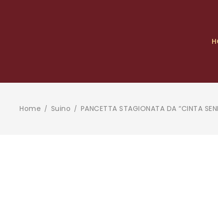
H
Home
Suino
PANCETTA STAGIONATA DA “CINTA SENES
/
/