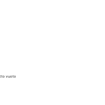
O
to vuoto