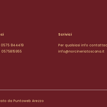
ci
Scrivici
9 0575 844419
Per qualsiasi info contattac
9 0575815955
info@norcineriatoscana.it
zzato da
Puntoweb Arezzo