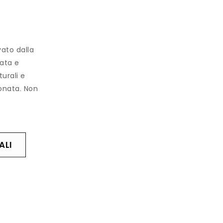
ato dalla
lata e
urali e
onata. Non
ALI