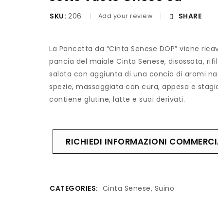
SKU:
206
SHARE
Add your review
La Pancetta da “Cinta Senese DOP” viene ricav
pancia del maiale Cinta Senese, disossata, rifi
salata con aggiunta di una concia di aromi nat
spezie, massaggiata con cura, appesa e stagi
contiene glutine, latte e suoi derivati.
RICHIEDI INFORMAZIONI COMMERCI
CATEGORIES:
Cinta Senese
,
Suino