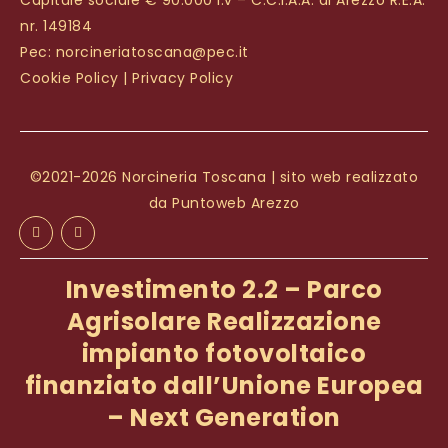
Capitale sociale € 90.000 i.v – C.C.I.A.A. di Arezzo R.E.A.
nr. 149184
Pec:
norcineriatoscana@pec.it
Cookie Policy
|
Privacy Policy
©2021-2026 Norcineria Toscana | sito web realizzato
da
Puntoweb Arezzo
Investimento 2.2 – Parco
Agrisolare Realizzazione
impianto fotovoltaico
finanziato dall’Unione Europea
– Next Generation